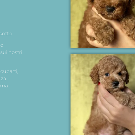
 sotto.
mo
sui nostri
cuparti,
nza
sima