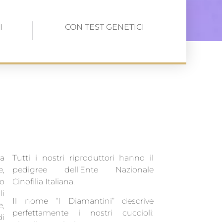
I
CON TEST GENETICI
da
Tutti i nostri riproduttori hanno il
,
pedigree dell’Ente Nazionale
no
Cinofilia Italiana.
li
Il nome “I Diamantini” descrive
e,
perfettamente i nostri cuccioli:
i