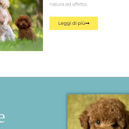
natura ed affetto.
Leggi di più
e