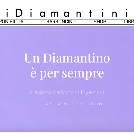
PONIBILITÀ
IL BARBONCINO
SHOP
LIBR
Un Diamantino
è per sempre
Alleviamo Barboncini Toy e Nani
nelle varie sfumature del fulvo