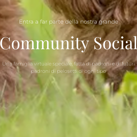
Entra a far parte della nostra grande
Community Socia
Una famiglia virtuale speciale, fatta di padroni e di futuri
padroni di pelosetti di ogni tipo