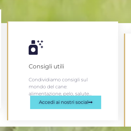
Consigli utili
Condividiamo consigli sul
mondo del cane:
alimentazione, pelo, salute…
Accedi ai nostri social