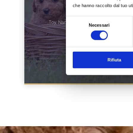
che hanno raccolto dal tuo uti
4 Taglie
Selezione
Toy, Nano, Medio, Grande Mole
Necessari
del
consenso
Rifiuta