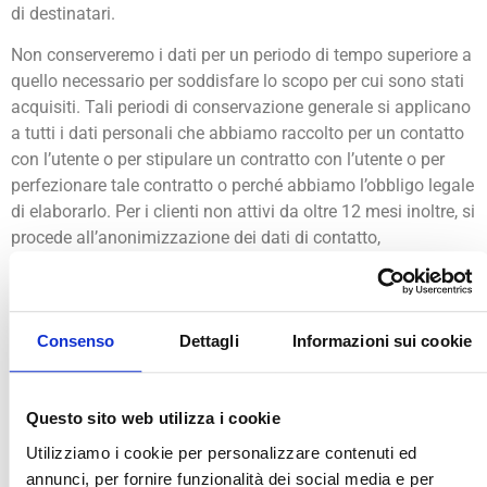
di destinatari.
Non conserveremo i dati per un periodo di tempo superiore a
quello necessario per soddisfare lo scopo per cui sono stati
acquisiti. Tali periodi di conservazione generale si applicano
a tutti i dati personali che abbiamo raccolto per un contatto
con l’utente o per stipulare un contratto con l’utente o per
perfezionare tale contratto o perché abbiamo l’obbligo legale
di elaborarlo. Per i clienti non attivi da oltre 12 mesi inoltre, si
procede all’anonimizzazione dei dati di contatto,
conservando solo quelli fiscali per la conservazione
contabile secondo termini di legge.
SICUREZZA DEI DATI PERSONALI
Consenso
Dettagli
Informazioni sui cookie
I dati che ci forniscono gli utenti sono protetti con la
tecnologia SSL (Secure Socket Layer). SSL è il metodo
Questo sito web utilizza i cookie
standard di cifratura dei dati personali o che consente il loro
trasferimento in modo sicuro su Internet.
Utilizziamo i cookie per personalizzare contenuti ed
annunci, per fornire funzionalità dei social media e per