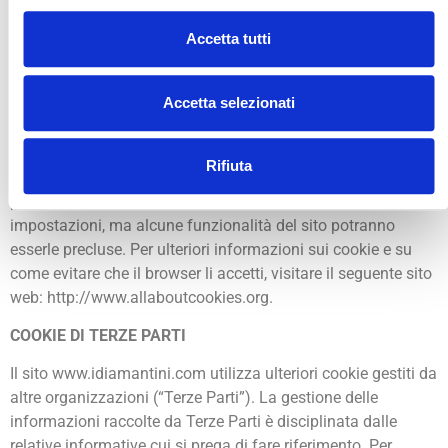
utilizzati sono di tipo anonimo e non riconducibili ai dati
personali dell’utente. Cookies nominativi, tali da consentire
Accetta tutti
l’identificazione della persona mediante incrocio con
eventuali database, possono essere utilizzati solo per
Accetta selezionati
velocizzare l’identificazione per l’accesso a parti ristrette del
sito e a determinati servizi personalizzati e soltanto per
quegli utenti che hanno già dato il loro assenso alla
Rifiuta
registrazione. La maggior parte dei browsers sono impostati
per ricevere i cookies. Se lo preferisce può modificarne le
impostazioni, ma alcune funzionalità del sito potranno
esserle precluse. Per ulteriori informazioni sui cookie e su
come evitare che il browser li accetti, visitare il seguente sito
web: http://www.allaboutcookies.org.
COOKIE DI TERZE PARTI
Il sito www.idiamantini.com utilizza ulteriori cookie gestiti da
altre organizzazioni (“Terze Parti”). La gestione delle
informazioni raccolte da Terze Parti è disciplinata dalle
relative informative cui si prega di fare riferimento. Per